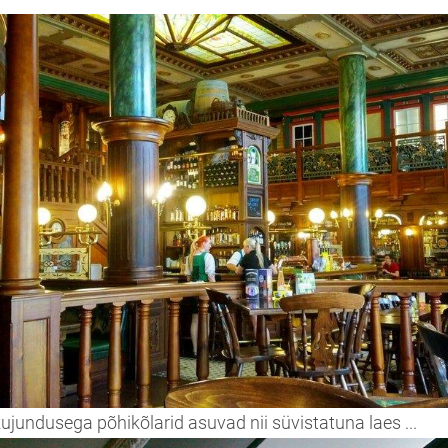
kujundusega põhikõlarid asuvad nii süvistatuna laes ...