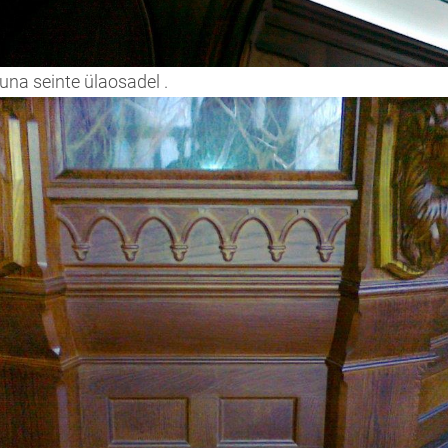
atuna seinte ülaosadel .