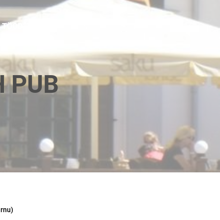
 TÖÖD
KODU HELISÜSTEEM
KONTAKT
FIRMAST
H PUB
rnu)