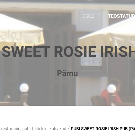
ESILEHT
TEOSTATUD
 SWEET ROSIE IRIS
Pärnu
/
restoranid, pubid, kõrtsid, kohvikud
PUBI SWEET ROSIE IRISH PUB (Pä