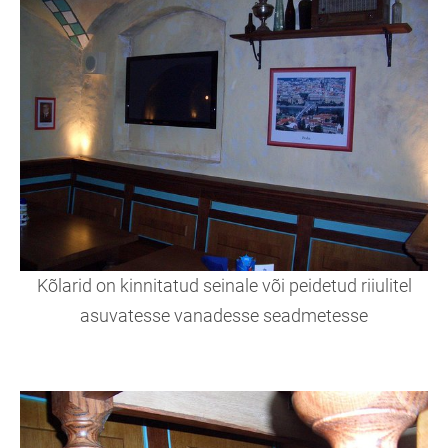
Kõlarid on kinnitatud seinale või peidetud riiulitel
asuvatesse vanadesse seadmetesse